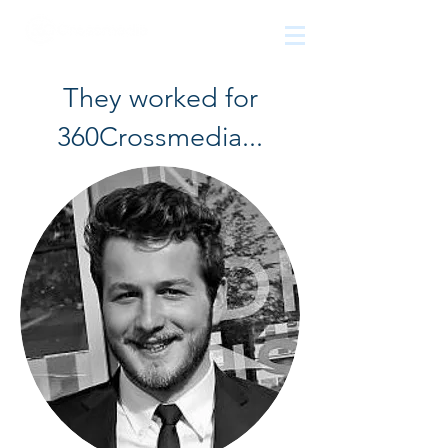
The
growth
agency
They worked for
360Crossmedia...