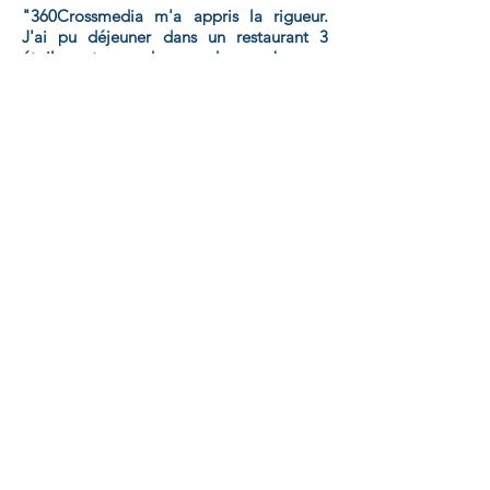
"360Crossmedia m'a appris la rigueur.
J'ai pu déjeuner dans un restaurant 3
étoiles et coordonner de nombreuses
interviews, vidéos, séances photos dans 4
pays"
Cynthia Guilhem
Linked in
J'ai fait un rendez-vous au Shard à
Londres, j'ai mangé dans un restaurant 3
étoiles, j'ai visité un plateau de cinéma
pendant un tournage, j'ai plongé avec